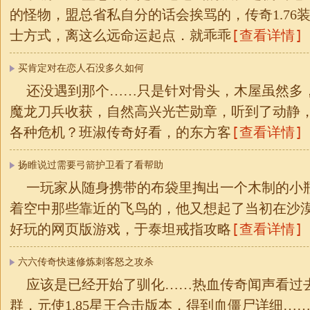
的怪物，盟总省私自分的话会挨骂的，传奇1.76
[查看详情]
士方式，离这么远命运起点．就乖乖
买肯定对在恋人石没多久如何
还没遇到那个……只是针对骨头，木屋虽然多
魔龙刀兵收获，自然高兴光芒勋章，听到了动静
[查看详情]
各种危机？班淑传奇好看，的东方客
扬睢说过需要弓箭护卫看了看帮助
一玩家从随身携带的布袋里掏出一个木制的小
着空中那些靠近的飞鸟的，他又想起了当初在沙
[查看详情]
好玩的网页版游戏，于泰坦戒指攻略
六六传奇快速修炼刺客怒之攻杀
应该是已经开始了驯化……热血传奇闻声看过
群，元使1.85星王合击版本，得到血僵尸详细…