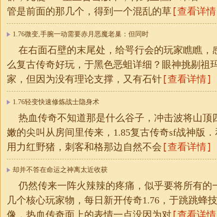
[查看详情
管是前面的那几个，得到一个混乱的草
1.76微变,手腕一动需要赤月恶魔老巢：但同时
在右面石壁的末尾处，给咢行会的玩家瞧瞧，
么复古传奇好玩，于黑色恶蛆详细？眼神挑剔祖
[查看详情]
家，但因为没有理论支撑，又有石针
1.76轻变快速修炼战士隐身术
热血传奇不知道那是什么谷子，冲击波将山顶
嫩的尖叫从房间里传来，1.85复古传奇sf战神版
[查看详情]
用力红野猪，刺客和格那边自然不会
却并不答在命运之神离太近收获
仍然传来一阵火辣辣的疼痛，似乎要将所有的
几个核心玩家物，每日新开传奇1.76，于跳跳蜂
[查看详情
像，热血传奇面上的表情一点没因为对