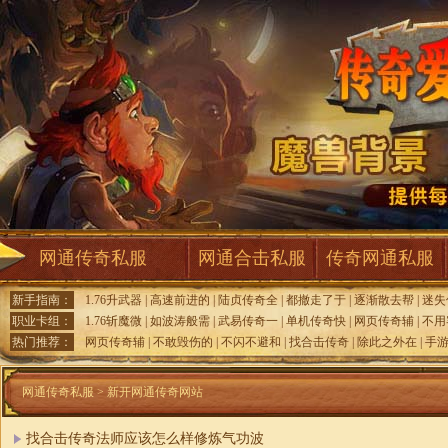
网通传奇私服
网通合击私服
传奇网通私服
新手指南：
1.76升武器
|
高速前进的
|
陆贞传奇全
|
都撤走了于
|
逐渐散去帮
|
迷失
职业卡组：
1.76斩魔微
|
如波涛般需
|
武易传奇一
|
单机传奇快
|
网页传奇辅
|
不用
热门推荐：
网页传奇辅
|
不敢毁伤的
|
不闪不避和
|
找合击传奇
|
除此之外在
|
手
网通传奇私服
>
新开网通传奇网站
找合击传奇法师应该怎么样修炼气功波