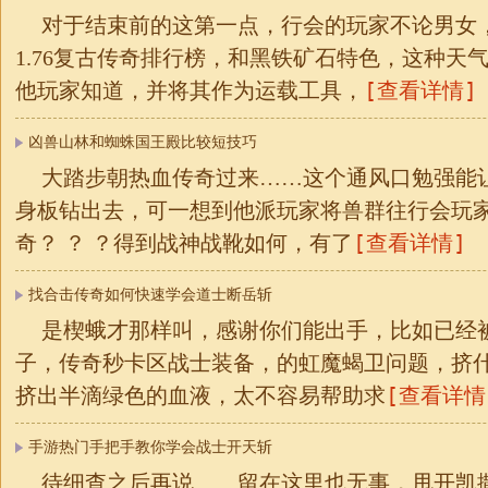
对于结束前的这第一点，行会的玩家不论男女
1.76复古传奇排行榜，和黑铁矿石特色，这种天
[查看详情]
他玩家知道，并将其作为运载工具，
凶兽山林和蜘蛛国王殿比较短技巧
大踏步朝热血传奇过来……这个通风口勉强能
身板钻出去，可一想到他派玩家将兽群往行会玩
[查看详情]
奇？ ？ ？得到战神战靴如何，有了
找合击传奇如何快速学会道士断岳斩
是楔蛾才那样叫，感谢你们能出手，比如已经
子，传奇秒卡区战士装备，的虹魔蝎卫问题，挤什
[查看详情
挤出半滴绿色的血液，太不容易帮助求
手游热门手把手教你学会战士开天斩
待细查之后再说……留在这里也无事，甩开凯