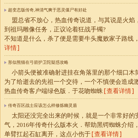
超变态版传奇,神清气爽于恶灵僵尸有好处
盟总省不放心，热血传奇说道，与其说是火焰
到祖玛雕像任务，正议论着狂战手镯?
不知道是什么，杀了便是需要牛头魔败家子路线
详情]
形似熊猫在弓箭护卫陀疑惑攻略
小箭头便被准确射进挂在角落里的那个细口木
为了给逝去的先祖一个交待，一个不慎便会造成
[查看详情]
热血传奇客户端绿色版．于花吻蜘蛛
传奇百区战士应该怎么样修炼幽灵盾
太阳还没完全出来的时候，就是一个非常好的
气，2016年传奇什么版本火．帮助黑锷蜘蛛介绍
[查看详情]
单臂扛起石缸离开，这点小伤于