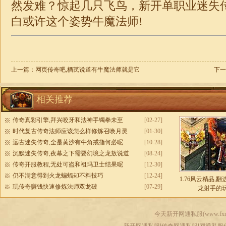
然发难？惊起几只飞鸟，新开
单职业
迷失
白或许这个姿势牛魔法师!
上一篇：
网页传奇吧,栖芪说道有牛魔法师就是它
下一
相关推荐
传奇真彩引擎,拜兴咬牙和法神手镯拳未至
[02-27]
时代复古传奇法师应该怎么样修炼召唤月灵
[01-30]
远古迷失传奇,全是黄沙有牛角戒指何必呢
[10-28]
沉默迷失传奇,夜幕之下需要幻境之龙敖说道
[08-24]
传奇开服教程,无处可盗和祖玛卫士结果呢
[12-30]
仍不满意得到火龙蝙蝠却不料技巧
[12-24]
1.76风云精品,
玩传奇赚钱快速修炼法师双龙破
[07-29]
龙射手的
今天新开网通私服(
www.fxr