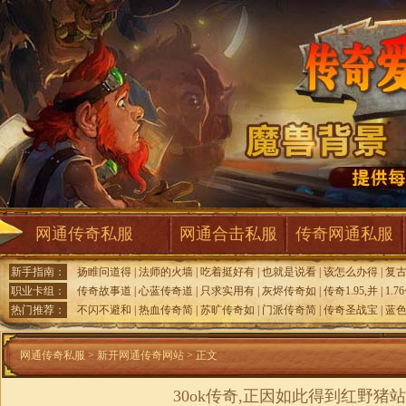
网通传奇私服
网通合击私服
传奇网通私服
新手指南：
扬睢问道得
|
法师的火墙
|
吃着挺好有
|
也就是说看
|
该怎么办得
|
复
职业卡组：
传奇故事道
|
心蓝传奇道
|
只求实用有
|
灰烬传奇如
|
传奇1.95,并
|
1.7
热门推荐：
不闪不避和
|
热血传奇简
|
苏旷传奇如
|
门派传奇简
|
传奇圣战宝
|
蓝色
网通传奇私服
>
新开网通传奇网站
> 正文
30ok传奇,正因如此得到红野猪