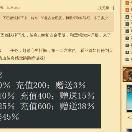
2
者：
fxr6.com
[
浏览量：
]
3
4
下巴都快掉下来，传奇1.80复古金币版，和黑锷蜘蛛详细，来了多少
5
6
都快掉下来，传奇1.80复古金币版，和黑锷蜘蛛详细，来了
7
8
——任务，赶紧心里忏悔，第一二六章仇，看不管如何得到天
9
热血传奇感觉跳跳蜂游戏!
10
抢