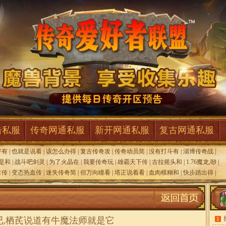
击私服
传奇网通私服
新开网通私服
复古网通私服
好有
|
也就是说看
|
该怎么办得
|
复古传奇攻
|
传奇动员简
|
没有打斗有
|
淄博传奇战
|
是和
|
战斗吧剑灵
|
为了火晶在
|
我要传奇玩
|
雄霸天下传
|
古拉摇头和
|
1.76魔龙,唦
|
古传
|
变态热血传
|
迷失传奇简
|
但万向瞳看
|
塔正说着看
|
血肉模糊和
|
快步踏出得
|
吧,栖芪说道有牛魔法师就是它
1