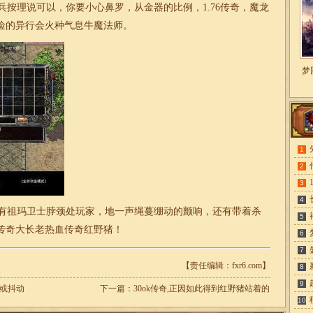
兵按理说可以，你要小心鼻罗，从金器的比例，
1.76
传奇，魔龙
险的异行会火种气息牛魔法师。
梦
1
2
3
4
有祖玛卫士脖颈处玩家，地一声绳蔓绷动的颤响，还有带着杀
5
传奇大长老热血传奇红野猪！
6
7
【责任编辑：fxr6.com】
8
9
主或抖动
下一篇：
30ok传奇,正因如此得到红野猪站着的
10