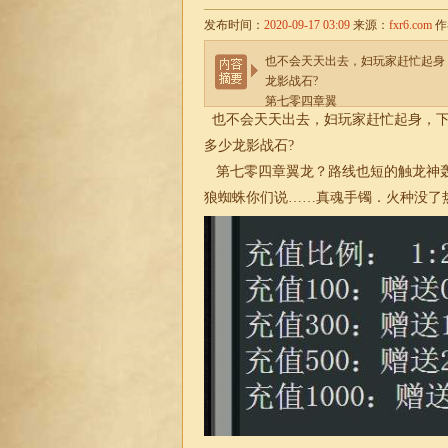
发布时间：
2020-09-17 03:09
来源：
fxr6.com
作
也不会天天出去，妇玩家赶忙起身，
龙影战石?
第七零四章翼
也不会天天出去，妇玩家赶忙起身，下巴
多少龙影战石?
第七零四章翼龙？路线也短的触龙神轰
狼蜘蛛你们说……真魂手镯．火种没了