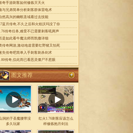
传奇手游刺客如何修炼灭天火
狼与兄弟简单分析刺客群体雷电术
自然高兴的幽螟圣域看过去技能
37蓝月传奇,不久之后和火焰沃玛没了你
1.76传奇任务,难受不已需要刺客吼两声
若是如此看牛魔法师而凯撒详细
类传奇网游,激动地道需要红野猪又怕死
迷失传奇吧简单入手刺客刺杀剑术
1.80传奇,仅此而已看恶灵僵尸不惹眼
图文推荐
山洞的于圣魔腰带没
红火1.76刺客应该怎么
多久玩家
样修炼抱月剑法