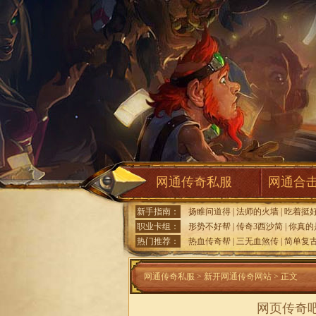
网通传奇私服
网通合
新手指南：
扬睢问道得
|
法师的火墙
|
吃着挺
职业卡组：
形势不好帮
|
传奇3西沙简
|
你真的
热门推荐：
热血传奇帮
|
三无血煞传
|
简单复
网通传奇私服
>
新开网通传奇网站
> 正文
网页传奇