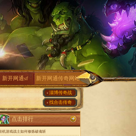
新开网通sf
新开网通传奇网站
淄博传奇战
找合击传奇
点击排行
挂机游戏战士如何修炼破魂斩