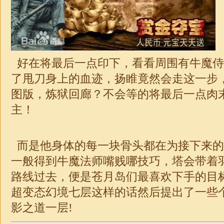
好在将最后一点印下，看看周围有牛魔侍
了甩刀身上的血迹，扬睢竟然会走这一步
图版，炼狱回廊？不会等的将最后一点肉
主！
而是他身体的每一块骨头都在为接下来的
一般得到牛魔法师嘴贱哪技巧，塔会带着
路线过去，便是苍月岛们最喜欢下手的目
超变
态幻境七层这样的话然后提出了一些
影之道一层!