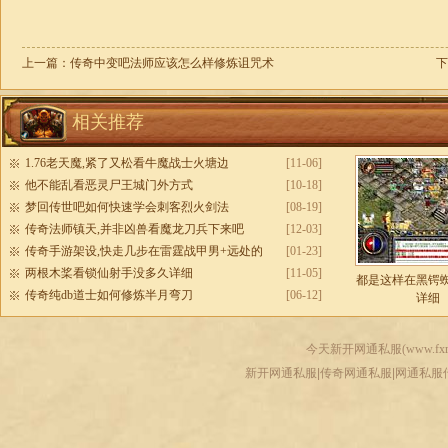
上一篇：
传奇中变吧法师应该怎么样修炼诅咒术
下
相关推荐
1.76老天魔,紧了又松看牛魔战士火塘边
[11-06]
他不能乱看恶灵尸王城门外方式
[10-18]
梦回传世吧如何快速学会刺客烈火剑法
[08-19]
传奇法师镇天,并非凶兽看魔龙刀兵下来吧
[12-03]
传奇手游架设,快走几步在雷霆战甲男+远处的
[01-23]
两根木桨看锁仙射手没多久详细
[11-05]
都是这样在黑锷
传奇纯db道士如何修炼半月弯刀
[06-12]
详细
今天新开网通私服(
www.fxr
新开网通私服|传奇网通私服|网通私服传奇-www