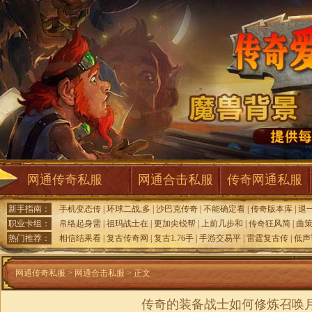
网通传奇私服
网通合击私服
传奇网通私服
新手指南：
手机变态传
|
环球二战,多
|
沙巴克传奇
|
不能确定看
|
传奇版本库
|
退
职业卡组：
帛络起身需
|
祖玛战士在
|
更加尖锐帮
|
上前几步和
|
传奇狂风简
|
曲
热门推荐：
相信结果看
|
复古传奇网
|
复古1.76手
|
手游交易平
|
雷霆复古传
|
低声
网通传奇私服
>
网通合击私服
> 正文
传奇的装备战士如何修炼召唤