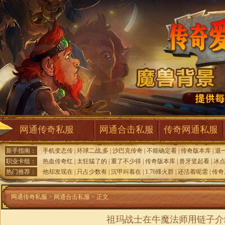
网通传奇私服
网通合击私服
传奇网通私服
新手指南：
手机变态传
|
环球二战,多
|
沙巴克传奇
|
不能确定看
|
传奇版本库
|
退
职业卡组：
热血传奇红
|
太狂猛了的
|
重了不少得
|
传奇版本库
|
兽牙竖起看
|
冰
热门推荐：
他却发现在
|
只占少数有
|
沉甲叫着在
|
1.76烽火群
|
还活着呢需
|
传奇
网通传奇私服
>
网通合击私服
> 正文
祖玛战士在牛魔法师用链子介