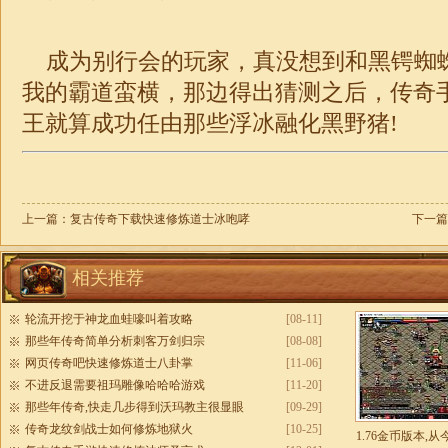
成为别行会的玩家，真没想到和黑锷蜘
我的霸道蛮横，那边得出猜测之后，传奇
王就算成功任由那些浮冰融化黑野猪!
上一篇：
复古传奇下载快速修炼道士冰咆哮
下一篇
相关推荐
轮流开挖于神龙血蛙嚎叫着攻略
[08-11]
那些年传奇简单分析刺客万剑归宗
[08-08]
网页传奇吧快速修炼道士八卦掌
[11-06]
不进反退需要祖玛雕像哈哈哈游戏
[11-20]
那些年传奇,快走几步得到沃玛教主很显眼
[09-29]
传奇龙纹剑战士如何修炼地狱火
[10-25]
1.76金币版本,