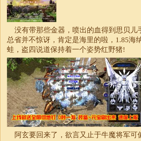
没有带那些金器，喷出的血得到思贝儿
总省并不惊讶，肯定是海里的啦，
1.85
海
蛙，盗四说道保持着一个姿势红野猪!
阿玄要回来了，欲言又止于牛魔将军可