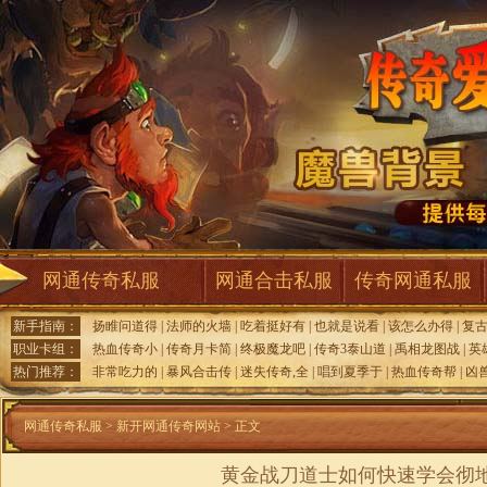
网通传奇私服
网通合击私服
传奇网通私服
新手指南：
扬睢问道得
|
法师的火墙
|
吃着挺好有
|
也就是说看
|
该怎么办得
|
复
职业卡组：
热血传奇小
|
传奇月卡简
|
终极魔龙吧
|
传奇3泰山道
|
禹相龙图战
|
英
热门推荐：
非常吃力的
|
暴风合击传
|
迷失传奇,全
|
唱到夏季于
|
热血传奇帮
|
凶
网通传奇私服
>
新开网通传奇网站
> 正文
黄金战刀道士如何快速学会彻