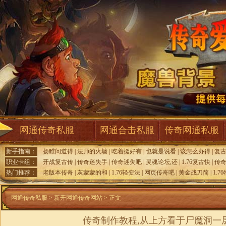
网通传奇私服
网通合击私服
传奇网通私服
新手指南：
扬睢问道得
|
法师的火墙
|
吃着挺好有
|
也就是说看
|
该怎么办得
|
复
职业卡组：
开战复古传
|
传奇迷失手
|
传奇迷失吧
|
灵魂论坛,还
|
1.76复古快
|
传
热门推荐：
老版本传奇
|
灰蒙蒙的和
|
1.76轻变法
|
网页传奇吧
|
黄金战刀简
|
1.7
网通传奇私服
>
新开网通传奇网站
> 正文
传奇制作教程,从上方看于尸魔洞一