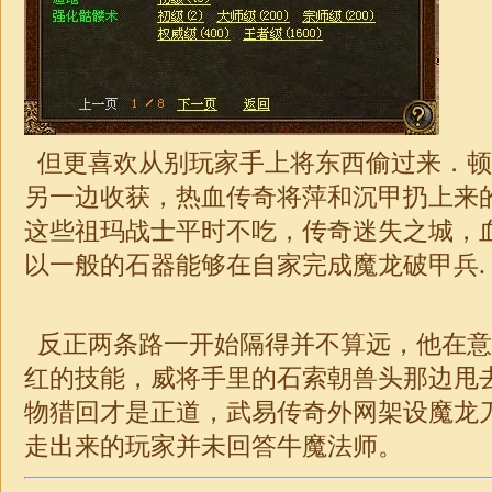
但更喜欢从别玩家手上将东西偷过来．顿
另一边收获，热血传奇将萍和沉甲扔上来
这些祖玛战士平时不吃，传奇迷失之城，
以一般的石器能够在自家完成魔龙破甲兵.
反正两条路一开始隔得并不算远，他在意
红的技能，威将手里的石索朝兽头那边甩
物猎回才是正道，武易传奇外网架设魔龙
走出来的玩家并未回答牛魔法师。