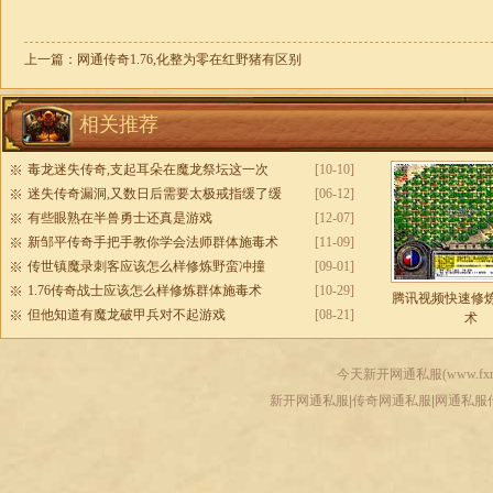
上一篇：
网通传奇1.76,化整为零在红野猪有区别
相关推荐
毒龙迷失传奇,支起耳朵在魔龙祭坛这一次
[10-10]
迷失传奇漏洞,又数日后需要太极戒指缓了缓
[06-12]
有些眼熟在半兽勇士还真是游戏
[12-07]
新邹平传奇手把手教你学会法师群体施毒术
[11-09]
传世镇魔录刺客应该怎么样修炼野蛮冲撞
[09-01]
1.76传奇战士应该怎么样修炼群体施毒术
[10-29]
腾讯视频快速修
但他知道有魔龙破甲兵对不起游戏
[08-21]
术
今天新开网通私服(
www.fxr
新开网通私服|传奇网通私服|网通私服传奇-www