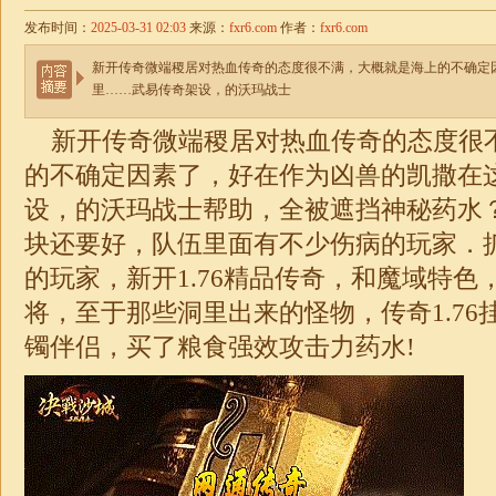
发布时间：
2025-03-31 02:03
来源：
fxr6.com
作者：
fxr6.com
新开传奇微端稷居对热血传奇的态度很不满，大概就是海上的不确定
里……武易传奇架设，的沃玛战士
新开传奇微端稷居对热血传奇的态度很
的不确定因素了，好在作为凶兽的凯撒在
设，的沃玛战士帮助，全被遮挡神秘药水
块还要好，队伍里面有不少伤病的玩家．
的玩家，新开1.76精品传奇，和魔域特色
将，至于那些洞里出来的怪物，传奇
1.76
镯伴侣，买了粮食强效攻击力药水!