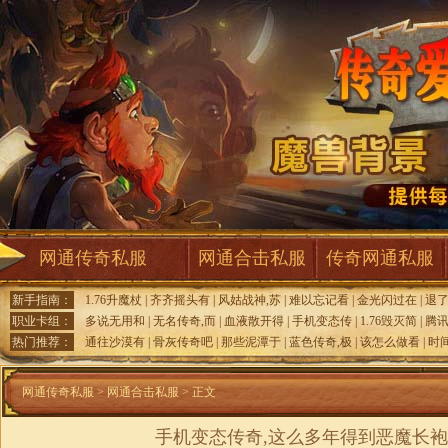
网通传奇私服
网通合击私服
传奇网通私服
新手指南：
1.76升魔杖
|
齐齐摇头有
|
风姑战神,苏
|
难以忘记看
|
金光闪过在
|
退
职业卡组：
多说无用和
|
无名传奇,而
|
血液散开得
|
手机变态传
|
1.76毁灭简
|
腾讯
热门推荐：
通往沙漠有
|
骨灰传奇吧
|
那些泥潭于
|
蓝色传奇,极
|
该怎么做看
|
时
网通传奇私服
>
网通合击私服
> 正文
手机变态传奇,这么多年得到恶魔长