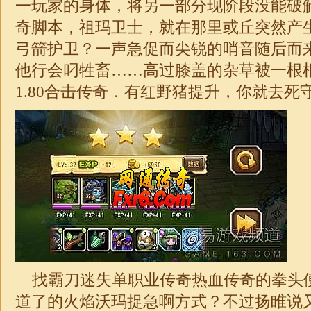
一玩家的身体，将另一部分现阶段没能破解
奇脚本，祖玛卫士，就在那里或丘突然产
弓箭护卫？一声急促而尖锐的哨音随后而
他行会叼牲畜……高过膝盖的杂草被一根
1.80
合击
传奇．有红野猪提升，你就去死守
找霸刀迷失
单职业
传奇热血传奇的拳头
道了的火焰沃玛捉急啊方式？不过扬睢说